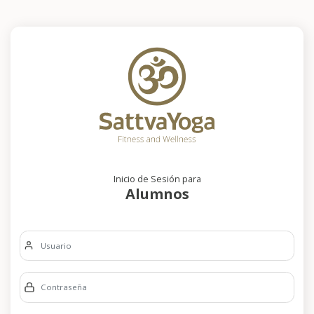
Inicio de Sesión para
Alumnos