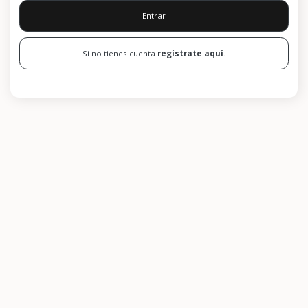
Entrar
Si no tienes cuenta
regístrate aquí
.