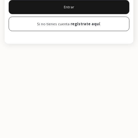
Entrar
Si no tienes cuenta
regístrate aquí
.