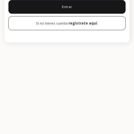
Entrar
Si no tienes cuenta
regístrate aquí
.