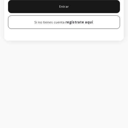
Entrar
Si no tienes cuenta
regístrate aquí
.