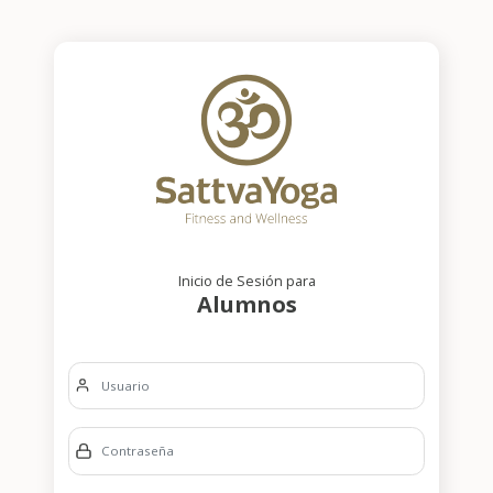
Inicio de Sesión para
Alumnos