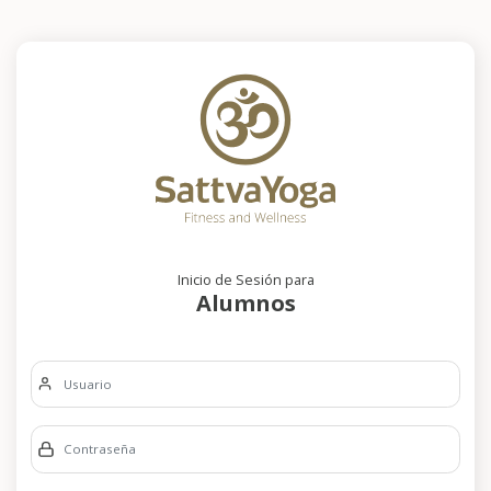
Inicio de Sesión para
Alumnos