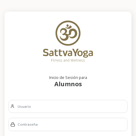
Inicio de Sesión para
Alumnos