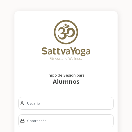
Inicio de Sesión para
Alumnos