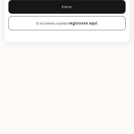
Entrar
Si no tienes cuenta
regístrate aquí
.